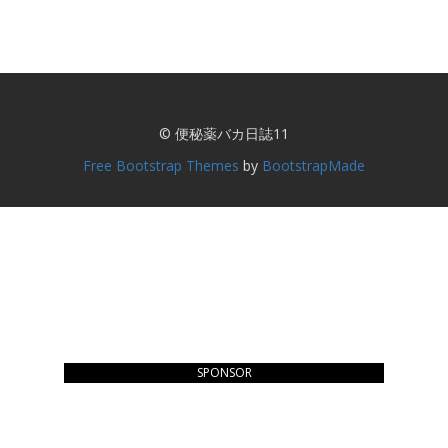
© 便秘薬バカ日誌11
Free Bootstrap Themes
by
BootstrapMade
SPONSOR