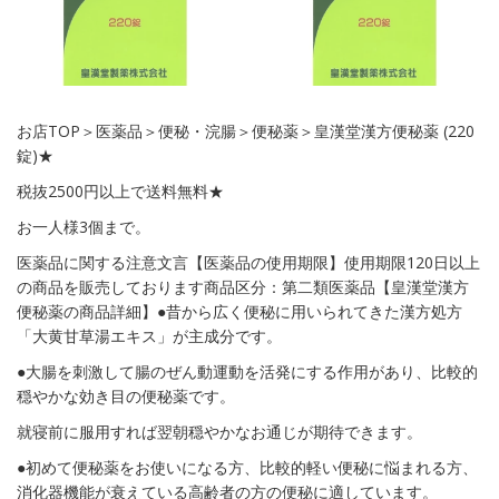
お店TOP＞医薬品＞便秘・浣腸＞便秘薬＞皇漢堂漢方便秘薬 (220
錠)★
税抜2500円以上で送料無料★
お一人様3個まで。
医薬品に関する注意文言【医薬品の使用期限】使用期限120日以上
の商品を販売しております商品区分：第二類医薬品【皇漢堂漢方
便秘薬の商品詳細】●昔から広く便秘に用いられてきた漢方処方
「大黄甘草湯エキス」が主成分です。
●大腸を刺激して腸のぜん動運動を活発にする作用があり、比較的
穏やかな効き目の便秘薬です。
就寝前に服用すれば翌朝穏やかなお通じが期待できます。
●初めて便秘薬をお使いになる方、比較的軽い便秘に悩まれる方、
消化器機能が衰えている高齢者の方の便秘に適しています。