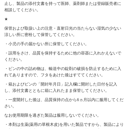
止し、製品の添付文書を持って医師、薬剤師または登録販売者に
相談してください。
★
保管および取扱い上の注意・直射日光の当たらない湿気の少ない
涼しい所に密栓して保管してください。
・小児の手の届かない所に保管してください。
・誤用をさけ、品質を保持するために他の容器に入れかえないで
ください。
・ビンの中の詰め物は、輸送中の錠剤の破損を防止するために入
れてありますので、フタをあけた後はすててください。
・箱およびビンの「開封年月日」記入欄に開封した日付を記入
し、添付文書とともに箱に入れたまま保管してください。
・一度開封した後は、品質保持の点から6ヵ月以内に服用してくだ
さい。
なお使用期限を過ぎた製品は服用しないでください。
・本剤は生薬(薬用の草根木皮)を用いた製品ですから、製品により