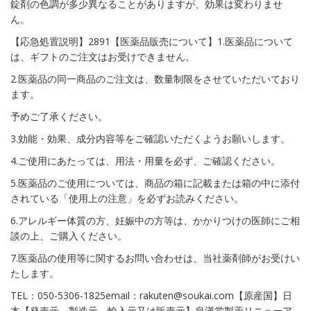
錠剤の色調が多少異なることがありますが、効果は変わりませ
ん。
【応急処置説明】2891【医薬品販売について】1.医薬品について
は、ギフトのご注文はお受けできません。
2.医薬品の同一商品のご注文は、数量制限をさせていただいており
ます。
予めご了承ください。
3.効能・効果、成分内容等をご確認いただくようお願いします。
4.ご使用にあたっては、用法・用量を必ず、ご確認ください。
5.医薬品のご使用については、商品の箱に記載または箱の中に添付
されている「使用上の注意」を必ずお読みください。
6.アレルギー体質の方、妊娠中の方等は、かかりつけの医師にご相
談の上、ご購入ください。
7.医薬品の使用等に関するお問い合わせは、当社薬剤師がお受けい
たします。
TEL：050-5306-1825email：rakuten@soukai.com【原産国】日
本【発売元、製造元、輸入元又は販売元】皇漢堂製薬リニューア