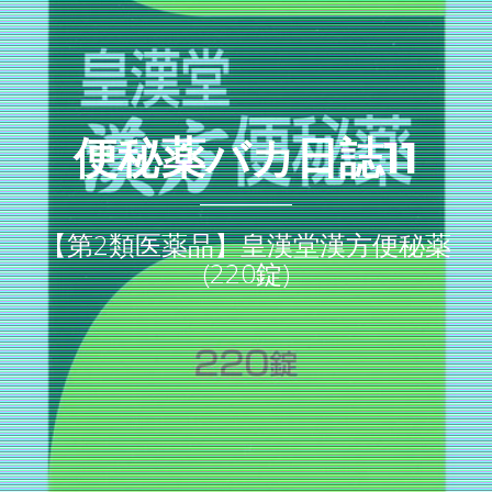
便秘薬バカ日誌11
【第2類医薬品】皇漢堂漢方便秘薬
(220錠)