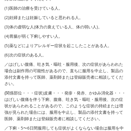
(1)医師の治療を受けている人。
(2)妊婦または妊娠していると思われる人。
(3)体の虚弱な人(体力の衰えている人、体の弱い人)。
(4)胃腸が弱く下痢しやすい人。
(5)薬などによりアレルギー症状を起こしたことがある人。
(6)次の症状のある人。
／はげしい腹痛、吐き気・嘔吐・服用後、次の症状があらわれた
場合は副作用の可能性があるので、直ちに服用を中止し、製品の
添付文書を持って医師、薬剤師または登録販売者に相談してくだ
さい。
(関係部位・・・症状)皮膚・・・発疹・発赤、かゆみ消化器・・・
はげしい腹痛を伴う下痢、腹痛、吐き気・嘔吐・服用後、次の症
状があらわれることがあるので、このような症状の持続または増
強が見られた場合には、服用を中止し、製品の添付文書を持って
医師、薬剤師または登録販売者に相談してください。
／下痢・5〜6日間服用しても症状がよくならない場合は服用を中