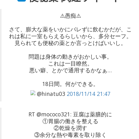
⚠️愚痴⚠️
さて、膨大な薬をいかにバレずに飲むかだが、こ
れは私に一室もらえるらしいから、多分セーフ。
見られても便秘の薬とか言っとけばいいし。
問題は身体の動きがおかしい事。
これは一目瞭然。
悪い癖、とかで通用するかなぁ…
18日間。何ができる。
@hinatu03
2018/11/14 21:47
RT @mococo321: 豆腐は薬膳的に
①胃腸の働きを整える
②乾燥を潤す
③余分な熱や毒素を取り除く