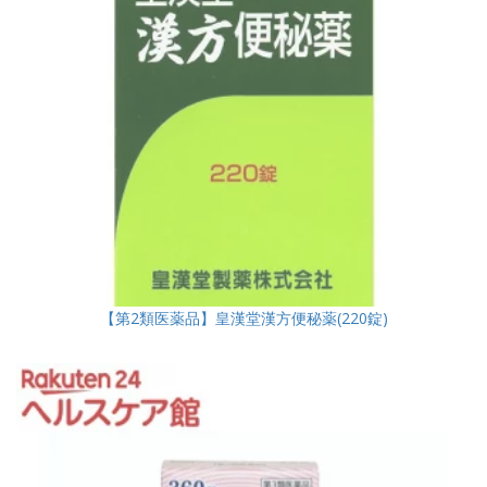
【第2類医薬品】皇漢堂漢方便秘薬(220錠)