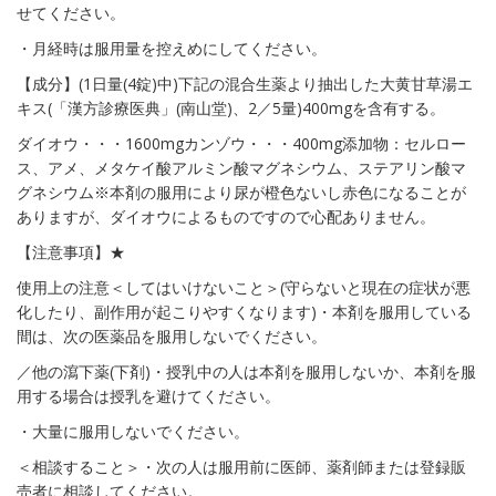
せてください。
・月経時は服用量を控えめにしてください。
【成分】(1日量(4錠)中)下記の混合生薬より抽出した大黄甘草湯エ
キス(「漢方診療医典」(南山堂)、2／5量)400mgを含有する。
ダイオウ・・・1600mgカンゾウ・・・400mg添加物：セルロー
ス、アメ、メタケイ酸アルミン酸マグネシウム、ステアリン酸マ
グネシウム※本剤の服用により尿が橙色ないし赤色になることが
ありますが、ダイオウによるものですので心配ありません。
【注意事項】★
使用上の注意＜してはいけないこと＞(守らないと現在の症状が悪
化したり、副作用が起こりやすくなります)・本剤を服用している
間は、次の医薬品を服用しないでください。
／他の瀉下薬(下剤)・授乳中の人は本剤を服用しないか、本剤を服
用する場合は授乳を避けてください。
・大量に服用しないでください。
＜相談すること＞・次の人は服用前に医師、薬剤師または登録販
売者に相談してください。