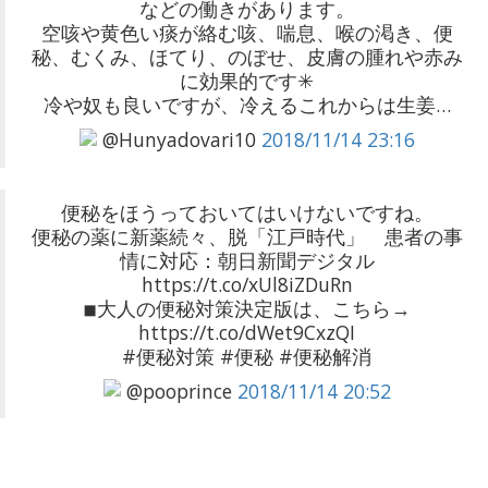
などの働きがあります。
空咳や黄色い痰が絡む咳、喘息、喉の渇き、便
秘、むくみ、ほてり、のぼせ、皮膚の腫れや赤み
に効果的です✳︎
冷や奴も良いですが、冷えるこれからは生姜…
@Hunyadovari10
2018/11/14 23:16
便秘をほうっておいてはいけないですね。
便秘の薬に新薬続々、脱「江戸時代」 患者の事
情に対応：朝日新聞デジタル
https://t.co/xUl8iZDuRn
◾︎大人の便秘対策決定版は、こちら→
https://t.co/dWet9CxzQI
#便秘対策 #便秘 #便秘解消
@pooprince
2018/11/14 20:52