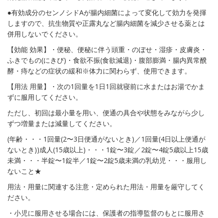
●有効成分のセンノシドAが腸内細菌によって変化して効力を発揮
しますので、抗生物質や正露丸など腸内細菌を減少させる薬とは
併用しないでください。
【効能 効果】・便秘、便秘に伴う頭重・のぼせ・湿疹・皮膚炎・
ふきでもの(にきび)・食欲不振(食欲減退)・腹部膨満・腸内異常醗
酵・痔などの症状の緩和※体力に関わらず、使用できます。
【用法 用量】・次の1回量を1日1回就寝前に水またはお湯でかま
ずに服用してください。
ただし、初回は最小量を用い、便通の具合や状態をみながら少し
ずつ増量または減量してください。
(年齢・・・1回量(2〜3日便通がないとき)／1回量(4日以上便通が
ないとき))成人(15歳以上)・・・1錠〜3錠／2錠〜4錠5歳以上15歳
未満・・・半錠〜1錠半／1錠〜2錠5歳未満の乳幼児・・・服用し
ないこと★
用法・用量に関連する注意・定められた用法・用量を厳守してく
ださい。
・小児に服用させる場合には、保護者の指導監督のもとに服用さ