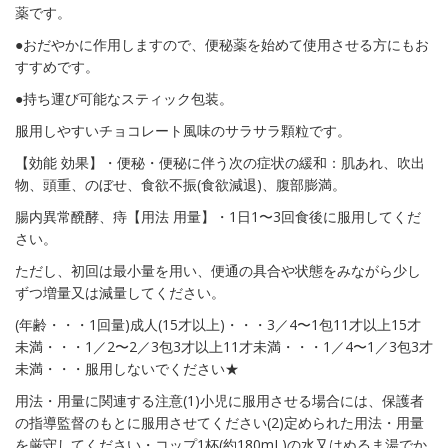
薬です。
●おだやかに作用しますので、便秘薬を始めて使用させる方にもお
すすめです。
●持ち運び可能なスティック包装。
服用しやすいチョコレート風味のサラサラ顆粒です。
【効能 効果】・便秘・便秘に伴う次の症状の緩和：肌あれ、吹出
物、頭重、のぼせ、食欲不振(食欲減退)、腹部膨満。
腸内異常醗酵、痔【用法 用量】・1日1〜3回食後に服用してくだ
さい。
ただし、初回は最小量を用い、便通の具合や状態をみながら少し
ずつ増量又は減量してください。
(年齢・・・1回量)成人(15才以上)・・・3／4〜1包11才以上15才
未満・・・1／2〜2／3包3才以上11才未満・・・1／4〜1／3包3才
未満・・・服用しないでください★
用法・用量に関連する注意(1)小児に服用させる場合には、保護者
の指導監督のもとに服用させてください(2)定められた用法・用量
を厳守してください・コップ1杯(約180mL)の水又はぬるま湯でか