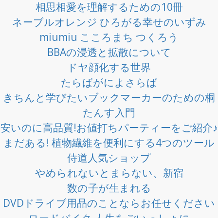
相思相愛を理解するための10冊
ネーブルオレンジ ひろがる幸せのいずみ
miumiu こころまち つくろう
BBAの浸透と拡散について
ドヤ顔化する世界
たらばがによさらば
きちんと学びたいブックマーカーのための桐
たんす入門
安いのに高品質!お値打ちパーティーをご紹介♪
まだある! 植物繊維を便利にする4つのツール
侍道人気ショップ
やめられないとまらない、新宿
数の子が生まれる
DVDドライブ用品のことならお任せください
ロードバイク 人生をごいっしょに