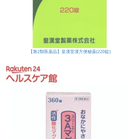
【第2類医薬品】皇漢堂漢方便秘薬(220錠)