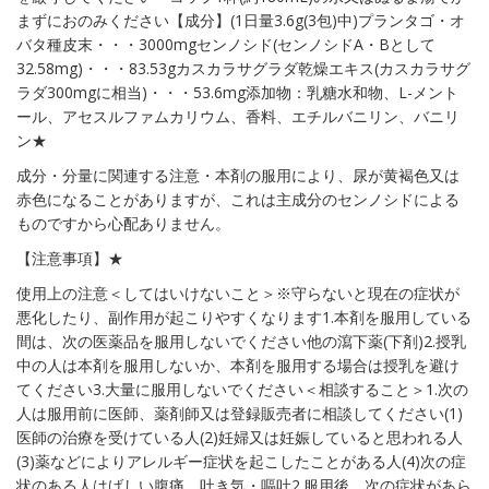
まずにおのみください【成分】(1日量3.6g(3包)中)プランタゴ・オ
バタ種皮末・・・3000mgセンノシド(センノシドA・Bとして
32.58mg)・・・83.53gカスカラサグラダ乾燥エキス(カスカラサグ
ラダ300mgに相当)・・・53.6mg添加物：乳糖水和物、L-メント
ール、アセスルファムカリウム、香料、エチルバニリン、バニリ
ン★
成分・分量に関連する注意・本剤の服用により、尿が黄褐色又は
赤色になることがありますが、これは主成分のセンノシドによる
ものですから心配ありません。
【注意事項】★
使用上の注意＜してはいけないこと＞※守らないと現在の症状が
悪化したり、副作用が起こりやすくなります1.本剤を服用している
間は、次の医薬品を服用しないでください他の瀉下薬(下剤)2.授乳
中の人は本剤を服用しないか、本剤を服用する場合は授乳を避け
てください3.大量に服用しないでください＜相談すること＞1.次の
人は服用前に医師、薬剤師又は登録販売者に相談してください(1)
医師の治療を受けている人(2)妊婦又は妊娠していると思われる人
(3)薬などによりアレルギー症状を起こしたことがある人(4)次の症
状のある人はげしい腹痛、吐き気・嘔吐2.服用後、次の症状があら