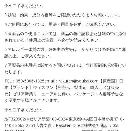
予めご了承ください。
3.効能・効果、成分内容等をご確認いただくようお願いします。
4.ご使用にあたっては、用法・用量を必ず、ご確認ください。
5.医薬品のご使用については、商品の箱に記載または箱の中に添付
されている「使用上の注意」を必ずお読みください。
6.アレルギー体質の方、妊娠中の方等は、かかりつけの医師にご相
談の上、ご購入ください。
7.医薬品の使用等に関するお問い合わせは、当社薬剤師がお受けい
たします。
TEL：050-5306-1825email：rakuten@soukai.com【原産国】日
本【ブランド】ウィズワン【発売元、製造元、輸入元又は販売
元】ゼリア新薬リニューアルに伴い、パッケージ・内容等予告な
く変更する場合がございます。
予めご了承ください。
/(/F329902/)/ゼリア新薬103-0024 東京都中央区日本橋小舟町10-
1103-3663-2351広告文責：Rakuten Direct株式会社電話：050-