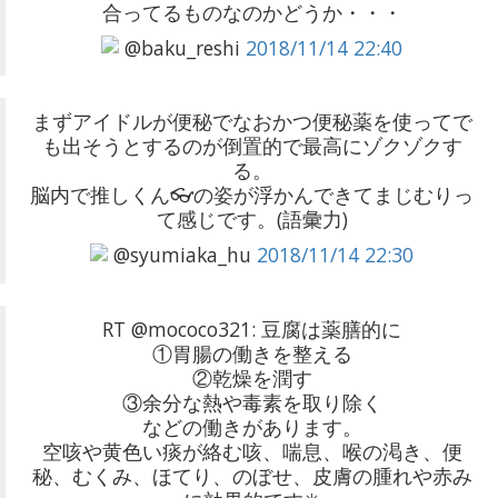
合ってるものなのかどうか・・・
@baku_reshi
2018/11/14 22:40
まずアイドルが便秘でなおかつ便秘薬を使ってで
も出そうとするのが倒置的で最高にゾクゾクす
る。
脳内で推しくん👓の姿が浮かんできてまじむりっ
て感じです。(語彙力)
@syumiaka_hu
2018/11/14 22:30
RT @mococo321: 豆腐は薬膳的に
①胃腸の働きを整える
②乾燥を潤す
③余分な熱や毒素を取り除く
などの働きがあります。
空咳や黄色い痰が絡む咳、喘息、喉の渇き、便
秘、むくみ、ほてり、のぼせ、皮膚の腫れや赤み