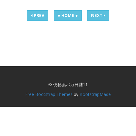
PREV
● HOME ●
NEXT
© 便秘薬バカ日誌11
Free Bootstrap Themes
by
BootstrapMade