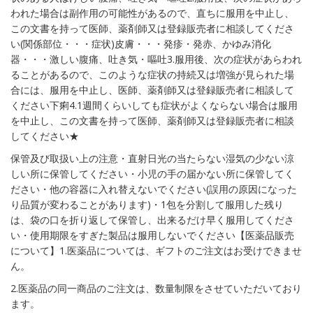
われた場合は副作用の可能性があるので、直ちに服用を中止し、
この文書を持って医師、薬剤師又は登録販売者に相談してくださ
い(関係部位・・・症状)皮膚・・・発疹・発赤、かゆみ消化
器・・・激しい腹痛、吐き気・嘔吐3.服用後、次の症状があらわれ
ることがあるので、このような症状の持続又は増強が見られた場
合には、服用を中止し、医師、薬剤師又は登録販売者に相談して
ください下痢4.1週間くらいしても症状がよくならない場合は服用
を中止し、この文書を持って医師、薬剤師又は登録販売者に相談
してください★
保管及び取扱い上の注意・直射日光の当たらない湿気の少ない涼
しい所に保管してください・小児の手の届かない所に保管してく
ださい・他の容器に入れ替えないでください(誤用の原因になった
り品質が変わることがあります)・1包を分割して服用した残り
は、袋の口を折り返して保管し、出来るだけ早く服用してくださ
い・使用期限をすぎた製品は服用しないでください【医薬品販売
について】1.医薬品については、ギフトのご注文はお受けできませ
ん。
2.医薬品の同一商品のご注文は、数量制限をさせていただいており
ます。