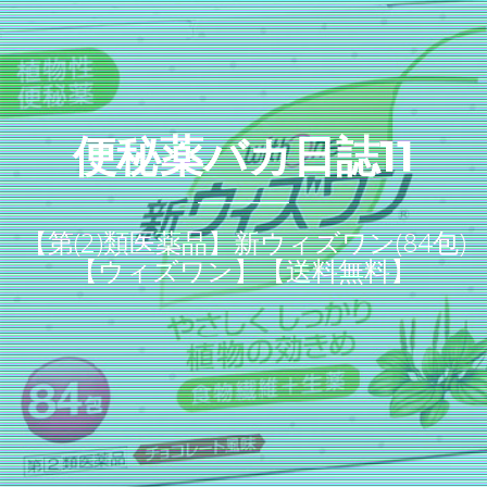
便秘薬バカ日誌11
【第(2)類医薬品】新ウィズワン(84包)
【ウィズワン】【送料無料】