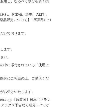
に服用し、なるべく水分を多く摂
肌あれ、吹出物、頭重、のぼせ、
薬品販売について】1.医薬品につ
ただいております。
いします。
ださい。
箱の中に添付されている「使用上
の医師にご相談の上、ご購入くだ
師がお受けいたします。
rakuten.co.jp【原産国】日本【ブラン
】アラクス予告なく成分・パッケ