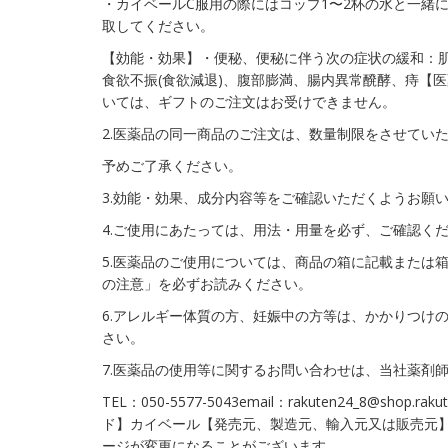
・カイベールC服用の際にはコップ1〜2杯の水と一緒
取してください。
【効能・効果】・便秘、便秘に伴う次の症状の緩和：
食欲不振(食欲減退)、腹部膨満、腸内異常醗酵、痔【医
いては、ギフトのご注文はお受けできません。
2.医薬品の同一商品のご注文は、数量制限をさせてい
予めご了承ください。
3.効能・効果、成分内容等をご確認いただくようお願
4.ご使用にあたっては、用法・用量を必ず、ご確認く
5.医薬品のご使用については、商品の箱に記載または
の注意」を必ずお読みください。
6.アレルギー体質の方、妊娠中の方等は、かかりつけ
さい。
7.医薬品の使用等に関するお問い合わせは、当社薬剤
TEL：050-5577-5043email：rakuten24_8@shop.
ド】カイベール【発売元、製造元、輸入元又は販売元
ージが変更になることがございます。