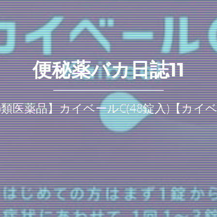
便秘薬バカ日誌11
2)類医薬品】カイベールC(48錠入)【カイ