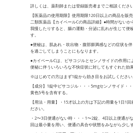
詳しくは、薬剤師または登録販売者までご相談くださ
【医薬品の使用期限】使用期限120日以上の商品を販
二類医薬品【カイベールCの商品詳細】●時間がないか
我慢したりすると、腸の運動・分泌に乱れが生じて便
す。
●便秘は、肌あれ・吹出物・腹部膨満感などの症状を
を過ごしてしまうことにもなります。
●カイベールCは、ビサコジルとセンノサイドの作用に
便秘に伴ういろいろな不快症状に対してもすぐれた効
※はじめての方はまず1錠から効き目をお試しください
【成分】1錠中ビサコジル・・・5mgセンノサイド・・
黄色5号を含有する。
【用法・用量】・15才以上の方は下記の用量を1日1回
ださい。
・2〜3日便通がない時・・・1〜2錠、4日以上便通が
回は最小量を用い、便通の具合や状態をみながら少し