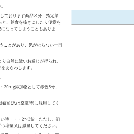
い。
売しております商品区分：指定第
らと、朝食を抜きにしたり便意を
秘になってしまうこともありま
伴うことがあり、気がのらない一日
より自然に近いお通じが得られ、
果をあらわします。
。
・20mg添加物として赤色3号、
就寝前(又は空腹時)に服用してく
ない時・・・2〜3錠・ただし、初
ずつ増量又は減量してください。