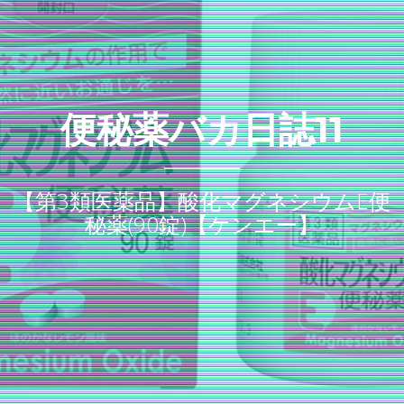
便秘薬バカ日誌11
【第3類医薬品】酸化マグネシウムE便
秘薬(90錠)【ケンエー】