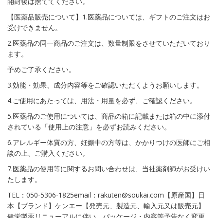
開封後は捨ててください。
【医薬品販売について】1.医薬品については、ギフトのご注文はお
受けできません。
2.医薬品の同一商品のご注文は、数量制限をさせていただいており
ます。
予めご了承ください。
3.効能・効果、成分内容等をご確認いただくようお願いします。
4.ご使用にあたっては、用法・用量を必ず、ご確認ください。
5.医薬品のご使用については、商品の箱に記載または箱の中に添付
されている「使用上の注意」を必ずお読みください。
6.アレルギー体質の方、妊娠中の方等は、かかりつけの医師にご相
談の上、ご購入ください。
7.医薬品の使用等に関するお問い合わせは、当社薬剤師がお受けい
たします。
TEL：050-5306-1825email：rakuten@soukai.com【原産国】日
本【ブランド】ケンエー【発売元、製造元、輸入元又は販売元】
健栄製薬リニューアルに伴い、パッケージ・内容等予告なく変更