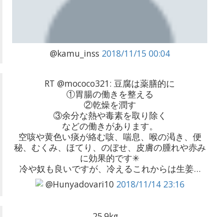
@kamu_inss
2018/11/15 00:04
RT @mococo321: 豆腐は薬膳的に
①胃腸の働きを整える
②乾燥を潤す
③余分な熱や毒素を取り除く
などの働きがあります。
空咳や黄色い痰が絡む咳、喘息、喉の渇き、便
秘、むくみ、ほてり、のぼせ、皮膚の腫れや赤み
に効果的です✳︎
冷や奴も良いですが、冷えるこれからは生姜…
@Hunyadovari10
2018/11/14 23:16
25.9kg。