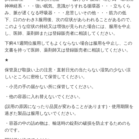
神神経系・・・強い眠気、意識がうすれる循環器・・・立ちくら
み、脈が遅くなる呼吸器・・・息苦しいその他・・・筋力の低
下、口のかわき3.服用後、次の症状があらわれることがあるので、
このような症状の持続又は増強が見られた場合には、服用を中止
し、医師、薬剤師または登録販売者に相談してください。
下痢4.1週間位服用してもよくならない場合は服用を中止し、この
文書を持って医師、薬剤師又は登録販売者に相談してください。
★
保管及び取扱い上の注意・直射日光の当たらない湿気の少ない涼
しいところに密栓して保管してください。
・小児の手の届かない所に保管してください。
・他の容器に入れ替えないでください。
(誤用の原因になったり品質が変わることがあります)・使用期限を
過ぎた製品は服用しないでください。
・容器の中の詰め物は、輸送時の錠剤の破損を防止するためのも
のです。