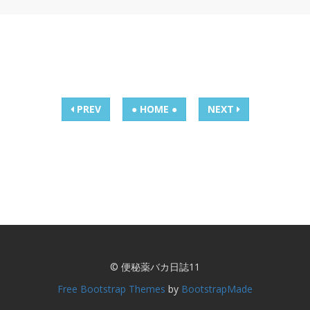
PREV
● HOME ●
NEXT
© 便秘薬バカ日誌11
Free Bootstrap Themes
by
BootstrapMade