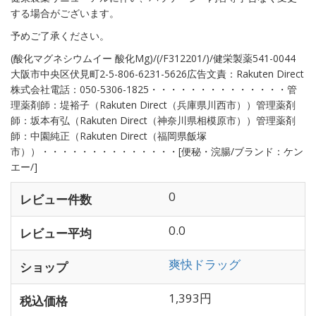
する場合がございます。
予めご了承ください。
(酸化マグネシウムイー 酸化Mg)/(/F312201/)/健栄製薬541-0044
大阪市中央区伏見町2-5-806-6231-5626広告文責：Rakuten Direct
株式会社電話：050-5306-1825・・・・・・・・・・・・・・管
理薬剤師：堤裕子（Rakuten Direct（兵庫県川西市））管理薬剤
師：坂本有弘（Rakuten Direct（神奈川県相模原市））管理薬剤
師：中園純正（Rakuten Direct（福岡県飯塚
市））・・・・・・・・・・・・・・[便秘・浣腸/ブランド：ケン
エー/]
0
レビュー件数
0.0
レビュー平均
爽快ドラッグ
ショップ
1,393円
税込価格