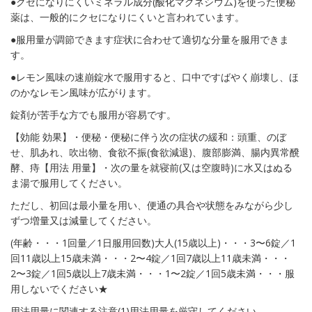
●クセになりにくいミネラル成分(酸化マグネシウム)を使った便秘
薬は、一般的にクセになりにくいと言われています。
●服用量が調節できます症状に合わせて適切な分量を服用できま
す。
●レモン風味の速崩錠水で服用すると、口中ですばやく崩壊し、ほ
のかなレモン風味が広がります。
錠剤が苦手な方でも服用が容易です。
【効能 効果】・便秘・便秘に伴う次の症状の緩和：頭重、のぼ
せ、肌あれ、吹出物、食欲不振(食欲減退)、腹部膨満、腸内異常醗
酵、痔【用法 用量】・次の量を就寝前(又は空腹時)に水又はぬる
ま湯で服用してください。
ただし、初回は最小量を用い、便通の具合や状態をみながら少し
ずつ増量又は減量してください。
(年齢・・・1回量／1日服用回数)大人(15歳以上)・・・3〜6錠／1
回11歳以上15歳未満・・・2〜4錠／1回7歳以上11歳未満・・・
2〜3錠／1回5歳以上7歳未満・・・1〜2錠／1回5歳未満・・・服
用しないでください★
用法用量に関連する注意(1)用法用量を厳守してください。