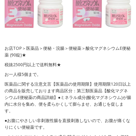
お店TOP＞医薬品＞便秘・浣腸＞便秘薬＞酸化マグネシウムE便秘
薬 (90錠)★
税抜2500円以上で送料無料★
お一人様5個まで。
医薬品に関する注意文言【医薬品の使用期限】使用期限120日以上
の商品を販売しております商品区分：第三類医薬品【酸化マグネ
シウムE便秘薬の商品詳細】●ミネラル成分(酸化マグネシウム)が腸
内に水分を集め、便を柔らかくして膨らませ、お通じを促しま
す。
●お腹にやさしい非刺激性腸を直接刺激しないので、お腹が痛くな
りにくい便秘薬です。