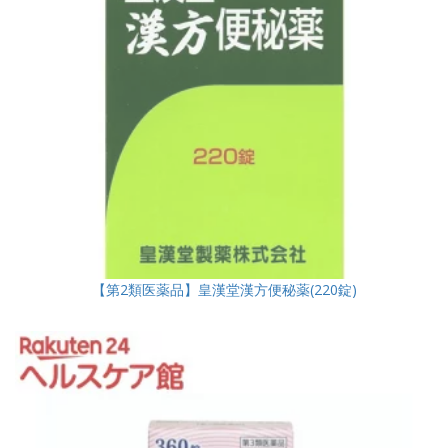
【第2類医薬品】皇漢堂漢方便秘薬(220錠)