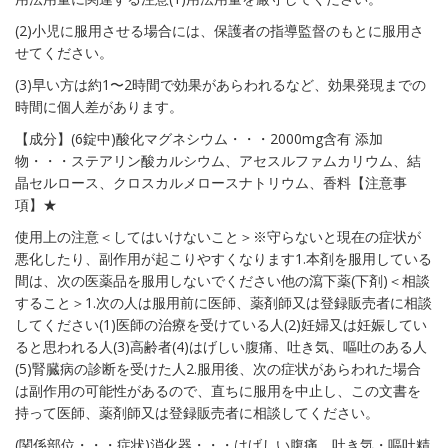
(2)小児に服用させる場合には、保護者の指導監督のもとに服用さ
せてください。
(3)早い方は約1〜2時間で効果があらわれるなど、効果発現までの
時間に個人差があります。
【成分】(6錠中)酸化マグネシウム・・・2000mg含有 添加
物・・・ステアリン酸カルシウム、アセスルファムカリウム、結
晶セルロース、クロスカルメロースナトリウム、香料【注意事
項】★
使用上の注意＜してはいけないこと＞※守らないと現在の症状が
悪化したり、副作用が起こりやすくなります1.本剤を服用している
間は、次の医薬品を服用しないでください他の瀉下薬(下剤)＜相談
すること＞1.次の人は服用前に医師、薬剤師又は登録販売者に相談
してください(1)医師の治療を受けている人(2)妊婦又は妊娠してい
ると思われる人(3)高齢者(4)はげしい腹痛、吐き気、嘔吐のある人
(5)腎臓病の診断を受けた人2.服用後、次の症状があらわれた場合
は副作用の可能性があるので、直ちに服用を中止し、この文書を
持って医師、薬剤師又は登録販売者に相談してください。
(関係部位・・・症状)消化器・・・はげしい腹痛、吐き気・嘔吐精