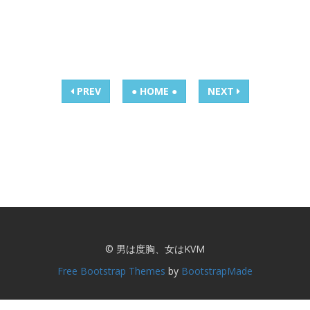
PREV
● HOME ●
NEXT
© 男は度胸、女はKVM
Free Bootstrap Themes
by
BootstrapMade