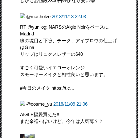
しかもお値段2300円👀かなり安い😂
@macholve
2018/11/18 22:03
RT @yunilog: NARSのAigle Noirをベースに
Madrid
瞼の境目と下瞼、チーク、アイブロウの仕上げ
はGina
リップはリュクスレザーの640
すごく可愛いイエローオレンジ
スモーキーメイクと相性良いと思います。
#今日のメイク https://t.c…
@cosme_yu
2018/11/09 21:06
AIGLE福袋買えた‼️
まだ余裕っぽいけど、今年は人気薄？？