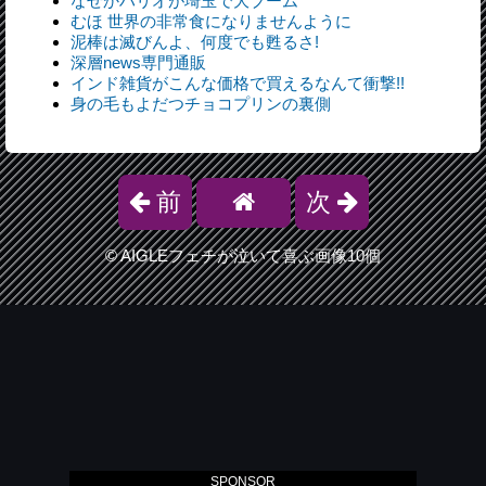
なぜかハリオが埼玉で大ブーム
むほ 世界の非常食になりませんように
泥棒は滅びんよ、何度でも甦るさ!
深層news専門通販
インド雑貨がこんな価格で買えるなんて衝撃!!
身の毛もよだつチョコプリンの裏側
前
次
©
AIGLEフェチが泣いて喜ぶ画像10個
SPONSOR