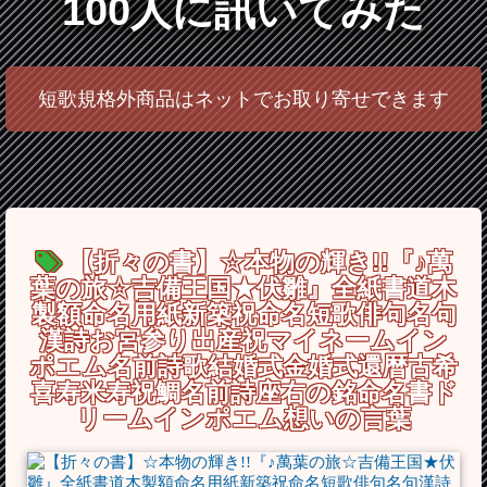
100人に訊いてみた
短歌規格外商品はネットでお取り寄せできます
【折々の書】☆本物の輝き!!『♪萬
葉の旅☆吉備王国★伏雛』全紙書道木
製額命名用紙新築祝命名短歌俳句名句
漢詩お宮参り出産祝マイネームイン
ポエム名前詩歌結婚式金婚式還暦古希
喜寿米寿祝鯛名前詩座右の銘命名書ド
リームインポエム想いの言葉