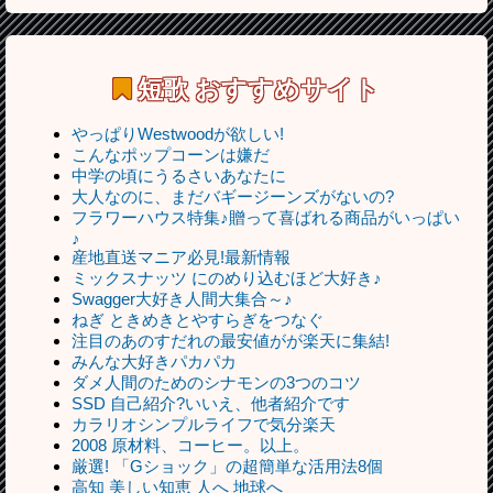
短歌
おすすめサイト
やっぱりWestwoodが欲しい!
こんなポップコーンは嫌だ
中学の頃にうるさいあなたに
大人なのに、まだバギージーンズがないの?
フラワーハウス特集♪贈って喜ばれる商品がいっぱい
♪
産地直送マニア必見!最新情報
ミックスナッツ にのめり込むほど大好き♪
Swagger大好き人間大集合～♪
ねぎ ときめきとやすらぎをつなぐ
注目のあのすだれの最安値がが楽天に集結!
みんな大好きパカパカ
ダメ人間のためのシナモンの3つのコツ
SSD 自己紹介?いいえ、他者紹介です
カラリオシンプルライフで気分楽天
2008 原材料、コーヒー。以上。
厳選! 「Gショック」の超簡単な活用法8個
高知 美しい知恵 人へ 地球へ