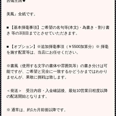
吉備王国★
美鳳』全紙です。
■ 【基本揮毫事項】ご希望の名句等(本文)・為書き・割り書
き 等の3項目までとさせていただきます。
■ 【オプション】※追加揮毫事項（￥5500加算分）※ 揮毫
を施す配置等は、当店にお任せください。
※書風（使用する文字の書体や雰囲気等）の書き分けは可
能ですが、ご希望と完全に一致するかどうかまではわかり
ませんが、果敢に挑戦は致します。
＜発送＞ 受注内容・入金確認後、最短10営業日程度以降
の配送開始となります。
※ 通常は、約1カ月前後以降です。