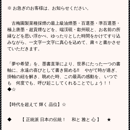
※ お急ぎのお客様は、お知らせください。
古梅園製菜種採煙の最上級油煙墨・百選墨・準百選墨・
極上唐墨・超貢煙などを、端渓硯・歙州硯と、お名前の所
縁などを思い浮かべ、ゆったりとした時間をかけてすり込
みながら、一文字一文字に真心を込めて、粛々と書かさせ
ていただきます。
「夢や希望」を、墨書直筆により、世界にたった一つの書
軸に、永遠の喜びとして書き留める!! やがて時が過ぎ、
掛軸の紐を解き、眺めた時、この最高の感動を、 いつで
も 何度でも、呼び起こしてくれることでしょう！！
◆☆
【時代を超えて 輝く 品位】☆
◆ 【 正統派 日本の伝統！ 和と 雅と 心 】 ★