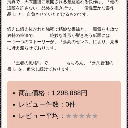
清真で、天衣無縫に展開される創意溢れる快作は、『他の
追随を許さない、品格を抱き持つ、 個性豊かな書作
品!!』と、自負させていただけるものです。
鍛えに鍛え抜かれた強靭で精妙な書線と、 毒気をも放つ
独特の筆法で、 絶妙な造形が響きあう紙面には、
一つ一つのストーリーが、『孤高のセンス』により、見事
に冴え渡らせております。
『王者の風格!!』で、 もちろん、『永久普遍の
書!!』を、追求し続けております。
商品価格：1,298,888円
レビュー件数：0件
レビュー平均：
★★★★★