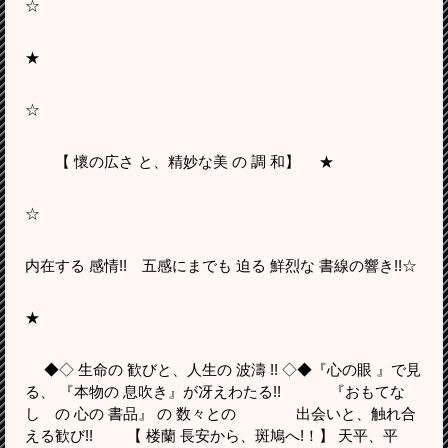
☆
★
☆
【 懷の広さ と、精妙な美 の 調 和】 ★
☆
内在する 感情!! 五感にまでも 迫る 鮮烈な 書線の響き!!☆
★
◆◇ 生命の 歓びと、人生の 波濤 !! ◇◆『心の眼 』で見
る、 『本物の 息吹き』が冴えわたる!! 『おもてな
し の 心の 書品』 の 数々との 出会いと、触れ合
える歓び!! 【 楼蘭 長安から、斑鳩へ!！】 天平、平