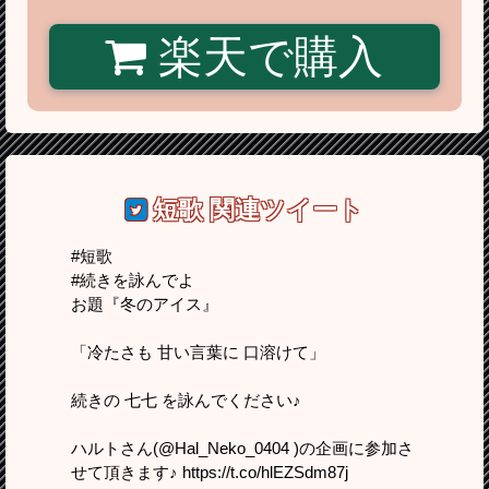
楽天で購入
短歌
関連ツイート
#短歌
#続きを詠んでよ
お題『冬のアイス』
「冷たさも 甘い言葉に 口溶けて」
続きの 七七 を詠んでください♪
ハルトさん(@Hal_Neko_0404 )の企画に参加さ
せて頂きます♪ https://t.co/hlEZSdm87j