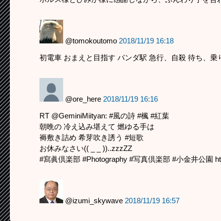
@tomokoutomo
2018/11/19 16:18
初電車 おまえと目指す パンダ駅 急行、自殺 待ち、乗
@ore_here
2018/11/19 16:16
RT @GeminiMiityan: #風の詩 #楓 #紅葉
朝晩の 冷え込み堪えて 燃ゆる手は
褥敷き詰め 希芽吹き誘う #短歌
お休みなさい(( _ _ ))..zzzZZ
#寫眞倶楽部 #Photography #写真倶楽部 #小金井公園 htt
@izumi_skywave
2018/11/19 16:57