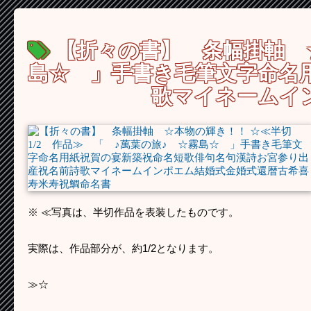
【折々の書】 条幅掛軸 ☆
島☆ 」手書き毛筆文字命名
歌マイネームイ
※ ≪写真は、半切作品を表装したものです。
実際は、作品部分が、約1/2となります。
≫☆