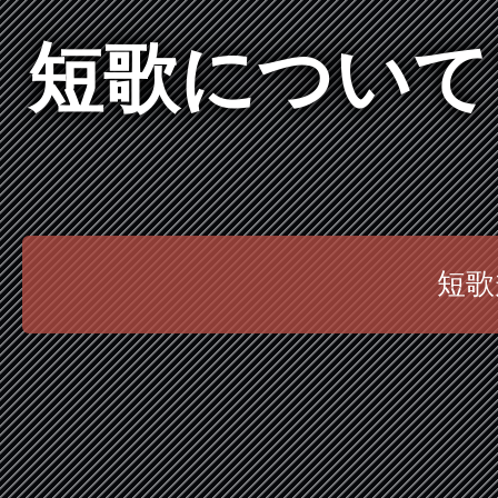
短歌について
短歌