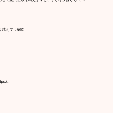
り越えて #短歌
ps:/…