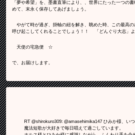
「夢や希望」を、墨書直筆により、、世界にたった一つの書
めて、末永く保存してあげましょう。
やがて時が過ぎ、掛軸の紐を解き、眺めた時、この最高の
呼び起こしてくれることでしょう！！ 「どんぐり大志」
天使の宅急便 ☆
で、お届けします。
RT @shirokuro309: @amasehimika14
魔法短歌が大好きで毎日唱えて過ごしています。
ホルス様とひみか様に感謝しながら、ふんわり手を合