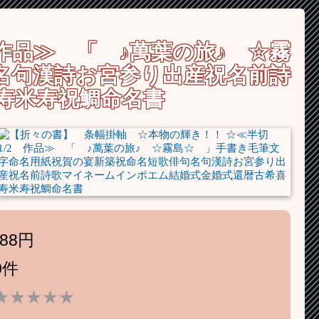
作品≫ 「 ♪萬葉の旅♪ ☆霧
名句漢詩お宮参り出産祝名前詩
寿米寿祝鯛命名書
88円
0件
★★★★★