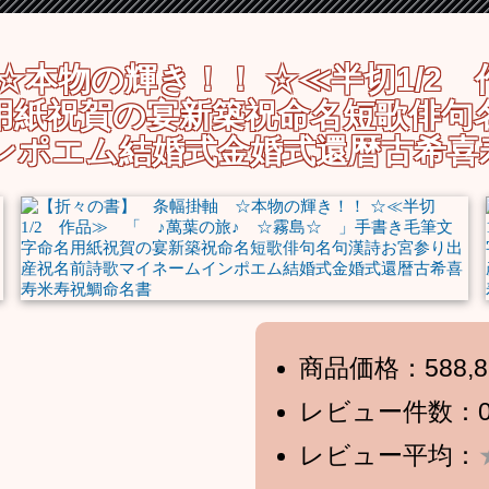
本物の輝き！！ ☆≪半切1/2 
用紙祝賀の宴新築祝命名短歌俳句
ンポエム結婚式金婚式還暦古希喜
商品価格：588,8
レビュー件数：
レビュー平均：