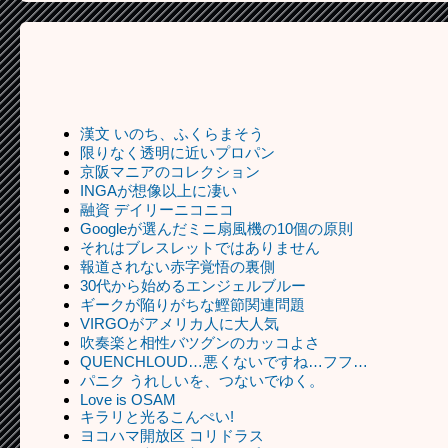
漢文 いのち、ふくらまそう
限りなく透明に近いプロパン
京阪マニアのコレクション
INGAが想像以上に凄い
融資 デイリーニコニコ
Googleが選んだミニ扇風機の10個の原則
それはブレスレットではありません
報道されない赤字覚悟の裏側
30代から始めるエンジェルブルー
ギークが陥りがちな鰹節関連問題
VIRGOがアメリカ人に大人気
吹奏楽と相性バツグンのカッコよさ
QUENCHLOUD…悪くないですね…フフ…
パニク うれしいを、つないでゆく。
Love is OSAM
キラリと光るこんぺい!
ヨコハマ開放区 コリドラス