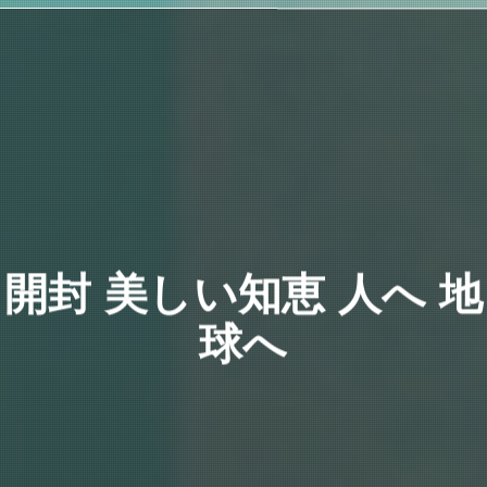
開封 美しい知恵 人へ 地
球へ